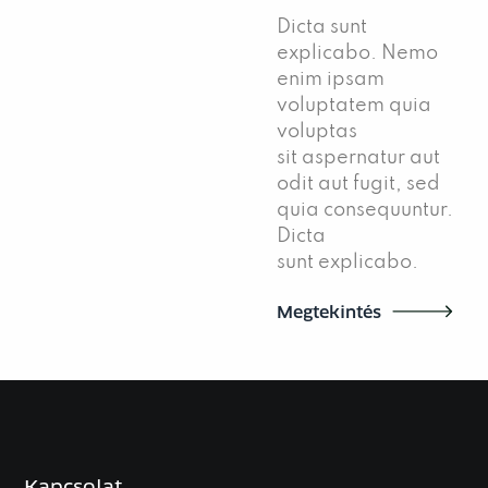
Dicta sunt
explicabo. Nemo
enim ipsam
voluptatem quia
voluptas
sit aspernatur aut
odit aut fugit, sed
quia consequuntur.
Dicta
sunt explicabo.
Megtekintés