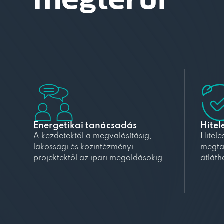
megtérül
Energetikai tanácsadás
Hitel
A kezdetektől a megvalósításig,
Hitele
lakossági és közintézményi
megta
projektektől az ipari megoldásokig
átláth