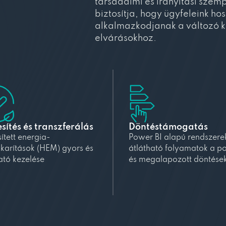
társadalmi és irányítási szemp
biztosítja, hogy ügyfeleink hos
alkalmazkodjanak a változó k
elvárásokhoz.
esítés és transzferálás
Döntéstámogatás
sített energia-
Power BI alapú rendszere
karítások (HEM) gyors és
átlátható folyamatok a p
ató kezelése
és megalapozott döntések