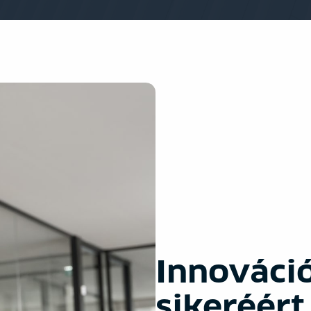
Innováci
sikeréért