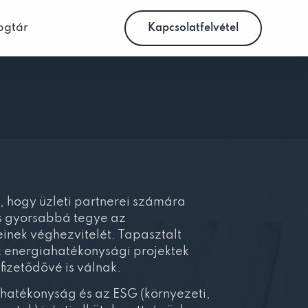
ogtár
Kapcsolatfelvétel
, hogy üzleti partnerei számára
s gyorsabbá tegye az
inek véghezvitelét. Tapasztalt
 energiahatékonysági projektek
ifizetődővé is válnak.
ahatékonyság és az ESG (környezeti,