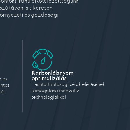
ontok) iránti elkötelezettségünk
szú távon is sikeresen
örnyezeti és gazdasági
Karbonlábnyom-
optimalizálás
k és
Fenntarthatósági célok elérésének
ontos
támogatása innovatív
ért
technológiákkal