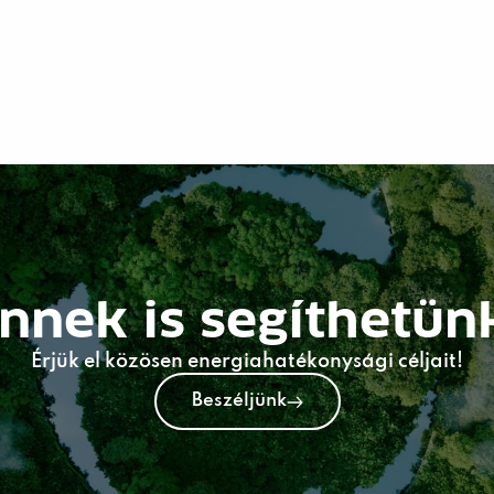
nnek is segíthetün
Érjük el közösen energiahatékonysági céljait!
Beszéljünk