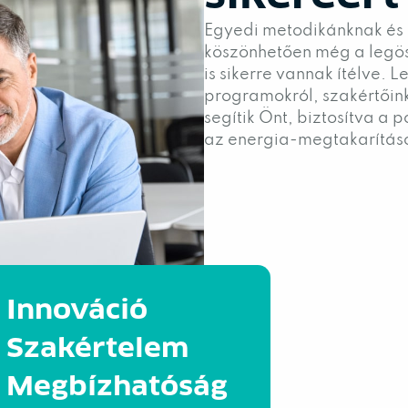
Egyedi metodikánknak és 
köszönhetően még a legös
is sikerre vannak ítélve.
programokról, szakértőink
segítik Önt, biztosítva a 
az energia-megtakarításo
Innováció
Szakértelem
Megbízhatóság