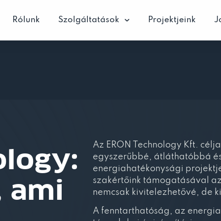
Rólunk
Szolgáltatások
Projektjeink
J
Az ERON Technology Kft. célja
logy:
egyszerűbbé, átláthatóbbá é
energiahatékonysági projektje
szakértőink támogatásával az
, ami
nemcsak kivitelezhetővé, de k
A fenntarthatóság, az energi