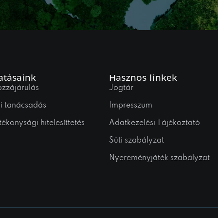
atásaink
Hasznos linkek
ozzájárulás
Jogtár
ai tanácsadás
Impresszum
ékonysági hitelesíttetés
Adatkezelési Tájékoztató
Süti szabályzat
Nyereményjáték szabályzat