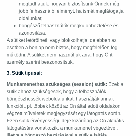
megtudhatjuk, hogyan biztosítsunk Önnek még
jobb felhasználói élményt, ha ismét meglátogatja
oldalunkat;
böngésző felhasználók megkülönböztetése és
azonosítása.
A sütiket letörölheti, vagy blokkolhatja, de ebben az
esetben a honlap nem biztos, hogy megfelelően fog
működni. A sütiket nem használjuk arra, hogy Önt
személy szerint beazonosítsuk.
3. Sütik típusai:
Munkamenethez szükséges (session) sütik:
Ezek a
sütik ahhoz szükségesek, hogy a felhasználók
böngészhessék weboldalunkat, használják annak
funkcióit, pl. többek között az Ön által adott oldalakon
végzett műveletek megjegyzését egy látogatás során.
Ezen sütik érvényességi ideje kizárólag az Ön aktuális
látogatására vonatkozik, a munkamenet végeztével,
illetve a böngésző bezárásával a sütik e fajtája