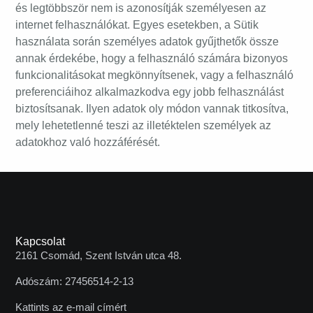
és legtöbbször nem is azonosítják személyesen az
internet felhasználókat. Egyes esetekben, a Sütik
használata során személyes adatok gyűjthetők össze
annak érdekébe, hogy a felhasználó számára bizonyos
funkcionalitásokat megkönnyítsenek, vagy a felhasználó
preferenciáihoz alkalmazkodva egy jobb felhasználást
biztosítsanak. Ilyen adatok oly módon vannak titkosítva,
mely lehetetlenné teszi az illetéktelen személyek az
adatokhoz való hozzáférését.
Kapcsolat
2161 Csomád, Szent István utca 48.
Adószám: 27456514-2-13
Kattints az e-mail címért