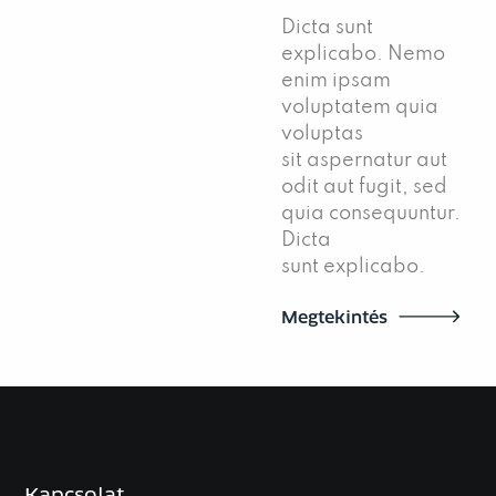
Dicta sunt
explicabo. Nemo
enim ipsam
voluptatem quia
voluptas
sit aspernatur aut
odit aut fugit, sed
quia consequuntur.
Dicta
sunt explicabo.
Megtekintés