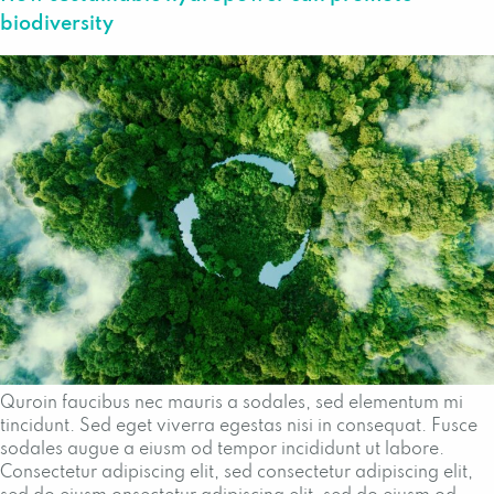
biodiversity
Quroin faucibus nec mauris a sodales, sed elementum mi
tincidunt. Sed eget viverra egestas nisi in consequat. Fusce
sodales augue a eiusm od tempor incididunt ut labore.
Consectetur adipiscing elit, sed consectetur adipiscing elit,