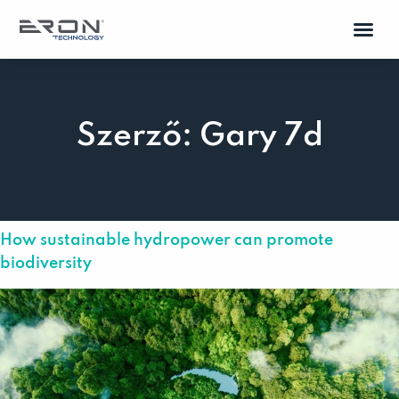
Szerző:
Gary 7d
How sustainable hydropower can promote
biodiversity