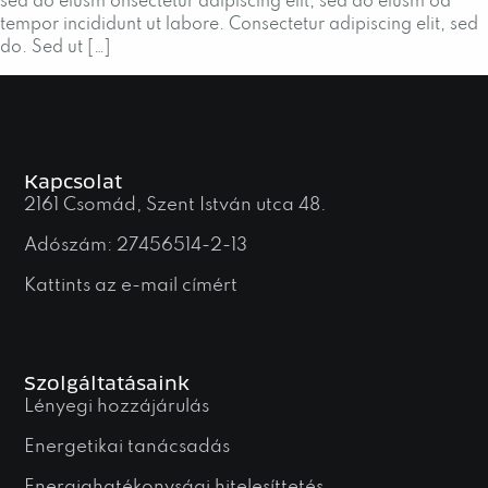
sed do eiusm onsectetur adipiscing elit, sed do eiusm od
tempor incididunt ut labore. Consectetur adipiscing elit, sed
do. Sed ut […]
Kapcsolat
2161 Csomád, Szent István utca 48.
Adószám: 27456514-2-13
Kattints az e-mail címért
Szolgáltatásaink
Lényegi hozzájárulás
Energetikai tanácsadás
Energiahatékonysági hitelesíttetés