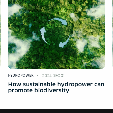
HYDROPOWER
2024 DEC 01.
n
How sustainable hydropower can
promote biodiversity