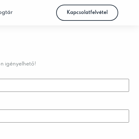
ogtár
Kapcsolatfelvétel
on igényelhető!