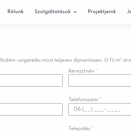
Rólunk
Szolgáltatások
Projektjeink
J
ásfödém-szigetelés most teljesen díjmentesen, 0 Ft/m² ár
Keresztnév
*
Telefonszám
*
Település
*