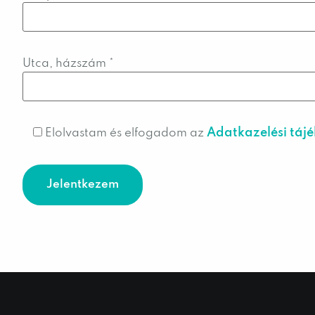
Utca, házszám
*
Adatkazelési táj
Elolvastam és elfogadom az